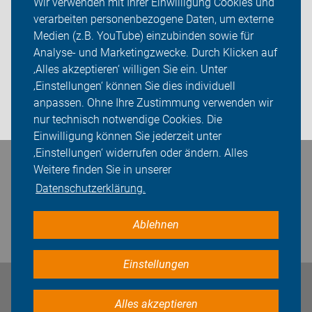
Wir verwenden mit Ihrer Einwilligung Cookies und
verarbeiten personenbezogene Daten, um externe
ADFC Wismar
Medien (z.B. YouTube) einzubinden sowie für
Analyse- und Marketingzwecke. Durch Klicken auf
Sei dabei
‚Alles akzeptieren‘ willigen Sie ein. Unter
Presse
‚Einstellungen‘ können Sie dies individuell
anpassen. Ohne Ihre Zustimmung verwenden wir
Login
nur technisch notwendige Cookies. Die
Einwilligung können Sie jederzeit unter
‚Einstellungen‘ widerrufen oder ändern. Alles
Bleiben Sie in Kontakt
Weitere finden Sie in unserer
Datenschutzerklärung.
Ablehnen
Einstellungen
Impressum
Datenschutz
Cookie-Einstellungen
Alles akzeptieren